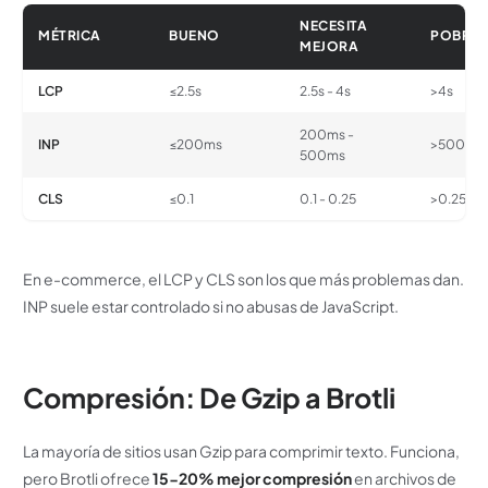
NECESITA
MÉTRICA
BUENO
POBRE
MEJORA
LCP
≤2.5s
2.5s - 4s
>4s
200ms -
INP
≤200ms
>500ms
500ms
CLS
≤0.1
0.1 - 0.25
>0.25
En e-commerce, el LCP y CLS son los que más problemas dan.
INP suele estar controlado si no abusas de JavaScript.
Compresión: De Gzip a Brotli
La mayoría de sitios usan Gzip para comprimir texto. Funciona,
pero Brotli ofrece
15-20% mejor compresión
en archivos de