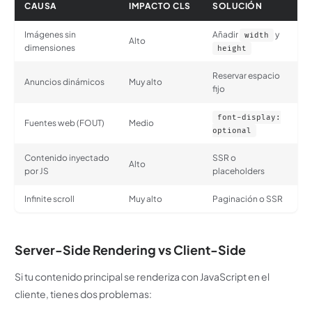
CAUSA
IMPACTO CLS
SOLUCIÓN
Imágenes sin
Añadir
y
width
Alto
dimensiones
height
Reservar espacio
Anuncios dinámicos
Muy alto
fijo
font-display:
Fuentes web (FOUT)
Medio
optional
Contenido inyectado
SSR o
Alto
por JS
placeholders
Infinite scroll
Muy alto
Paginación o SSR
Server-Side Rendering vs Client-Side
Si tu contenido principal se renderiza con JavaScript en el
cliente, tienes dos problemas: