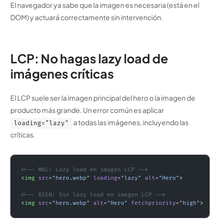
El navegador ya sabe que la imagen es necesaria (está en el
DOM) y actuará correctamente sin intervención.
LCP: No hagas lazy load de
imágenes críticas
El LCP suele ser la imagen principal del hero o la imagen de
producto más grande. Un error común es aplicar
a todas las imágenes, incluyendo las
loading="lazy"
críticas.
<!-- MAL: Lazy load en imagen LCP -->
<
img
 src
=
"hero.webp"
 loading
=
"lazy"
 alt
=
"Hero"
>
<!-- BIEN: Sin lazy load en imagen LCP -->
<
img
 src
=
"hero.webp"
 alt
=
"Hero"
 fetchpriority
=
"high"
>