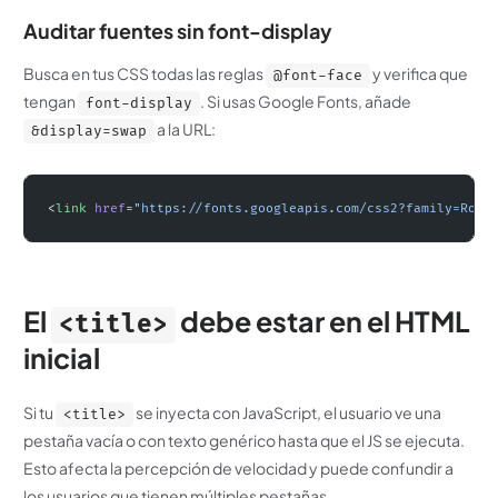
Auditar fuentes sin font-display
Busca en tus CSS todas las reglas
y verifica que
@font-face
tengan
. Si usas Google Fonts, añade
font-display
a la URL:
&display=swap
<
link
 href
=
"https://fonts.googleapis.com/css2?family=Robo
El
debe estar en el HTML
<title>
inicial
Si tu
se inyecta con JavaScript, el usuario ve una
<title>
pestaña vacía o con texto genérico hasta que el JS se ejecuta.
Esto afecta la percepción de velocidad y puede confundir a
los usuarios que tienen múltiples pestañas.