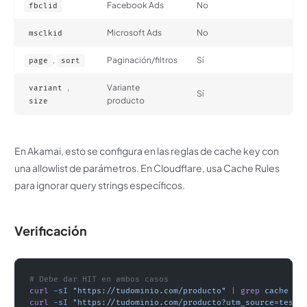
Facebook Ads
No
fbclid
Microsoft Ads
No
msclkid
,
Paginación/filtros
Sí
page
sort
,
Variante
variant
Sí
producto
size
En Akamai, esto se configura en las reglas de cache key con
una allowlist de parámetros. En Cloudflare, usa Cache Rules
para ignorar query strings específicos.
Verificación
# Debe dar HIT en ambos casos
curl
 -sI
 "https://tudominio.com/producto"
 |
 grep
 cache
curl
 -sI
 "https://tudominio.com/producto?utm_source=test"