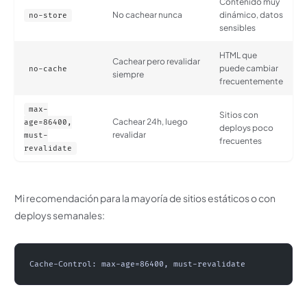
Contenido muy
No cachear nunca
dinámico, datos
no-store
sensibles
HTML que
Cachear pero revalidar
puede cambiar
no-cache
siempre
frecuentemente
max-
Sitios con
Cachear 24h, luego
age=86400,
deploys poco
revalidar
must-
frecuentes
revalidate
Mi recomendación para la mayoría de sitios estáticos o con
deploys semanales:
Cache-Control: max-age=86400, must-revalidate