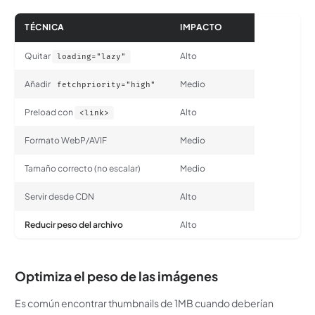
TÉCNICA
IMPACTO
Quitar
Alto
loading="lazy"
Añadir
Medio
fetchpriority="high"
Preload con
Alto
<link>
Formato WebP/AVIF
Medio
Tamaño correcto (no escalar)
Medio
Servir desde CDN
Alto
Reducir peso del archivo
Alto
Optimiza el peso de las imágenes
Es común encontrar thumbnails de 1MB cuando deberían