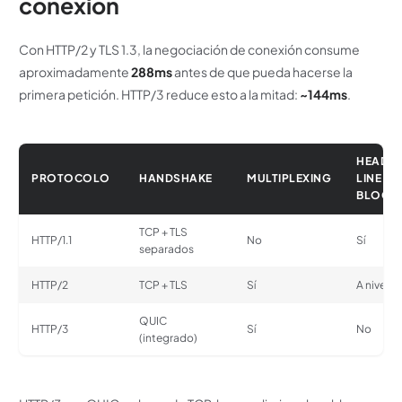
conexión
Con HTTP/2 y TLS 1.3, la negociación de conexión consume
aproximadamente
288ms
antes de que pueda hacerse la
primera petición. HTTP/3 reduce esto a la mitad:
~144ms
.
HEAD-
PROTOCOLO
HANDSHAKE
MULTIPLEXING
LINE
BLOCK
TCP + TLS
HTTP/1.1
No
Sí
separados
HTTP/2
TCP + TLS
Sí
A nivel T
QUIC
HTTP/3
Sí
No
(integrado)