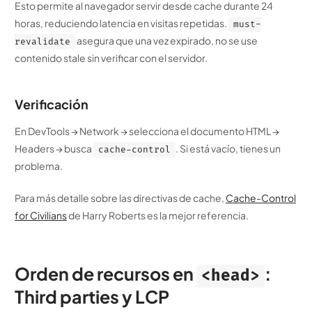
Esto permite al navegador servir desde cache durante 24
horas, reduciendo latencia en visitas repetidas.
must-
asegura que una vez expirado, no se use
revalidate
contenido stale sin verificar con el servidor.
Verificación
En DevTools → Network → selecciona el documento HTML →
Headers → busca
. Si está vacío, tienes un
cache-control
problema.
Para más detalle sobre las directivas de cache,
Cache-Control
for Civilians
de Harry Roberts es la mejor referencia.
Orden de recursos en
:
<head>
Third parties y LCP