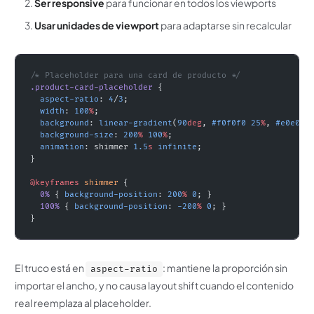
Ser responsive
para funcionar en todos los viewports
Usar unidades de viewport
para adaptarse sin recalcular
/* Placeholder para una card de producto */
.product-card-placeholder
 {
  aspect-ratio
: 
4
/
3
;
  width
: 
100
%
;
  background
: 
linear-gradient
(
90
deg
, 
#f0f0f0
 25
%
, 
#e0e0e0
  background-size
: 
200
%
 100
%
;
  animation
: shimmer 
1.5
s
 infinite
;
}
@keyframes
 shimmer
 {
  0%
 { 
background-position
: 
200
%
 0
; }
  100%
 { 
background-position
: 
-200
%
 0
; }
}
El truco está en
: mantiene la proporción sin
aspect-ratio
importar el ancho, y no causa layout shift cuando el contenido
real reemplaza al placeholder.