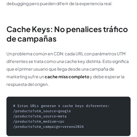
debugging pero pueden diferir de la experiencia real.
Cache Keys: No penalices tráfico
de campañas
Un problema común en CDN: cada URL con parámetros UTM
diferentes se trata como una cache key distinta. Esto significa
que el primer usuario que llega desde una campaña de
marketing sufre un
cache miss completo
y debe esperar la
respuesta del origen.
# Estas URLs generan 4 cache keys diferentes:
/producto?utm_source=google
/producto?utm_source=meta
/producto?utm_medium=cpc
/producto?utm_campaign=verano2026