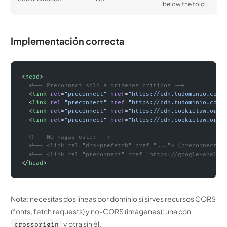
below the fold
Implementación correcta
<
head
>
  <!-- Preconnect solo a orígenes críticos -->
  <
link
 rel
=
"preconnect"
 href
=
"https://cdn.tudominio.com"
  <
link
 rel
=
"preconnect"
 href
=
"https://cdn.tudominio.com"
  <
link
 rel
=
"preconnect"
 href
=
"https://cdn.cookielaw.org"
  <
link
 rel
=
"preconnect"
 href
=
"https://cdn.cookielaw.org"
  <!-- NO hagas esto: -->
  <!-- <link rel="dns-prefetch" href="..."> (preconnect y
  <!-- <link rel="preconnect" href="https://google-analyt
</
head
>
Nota: necesitas dos líneas por dominio si sirves recursos CORS
(fonts, fetch requests) y no-CORS (imágenes): una con
y otra sin él.
crossorigin