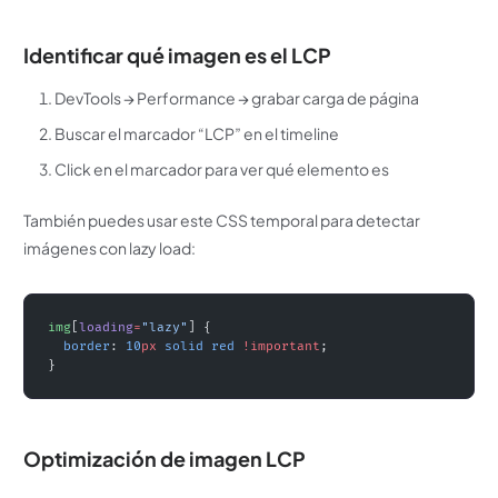
Identificar qué imagen es el LCP
DevTools → Performance → grabar carga de página
Buscar el marcador “LCP” en el timeline
Click en el marcador para ver qué elemento es
También puedes usar este CSS temporal para detectar
imágenes con lazy load:
img
[
loading
=
"lazy"
] {
  border
: 
10
px
 solid
 red
 !important
;
}
Optimización de imagen LCP