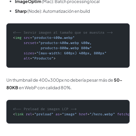
ImageOptim
(Mac): Batch processing local
Sharp
(Node): Automatización en build
<!-- Servir imagen al tamaño que se muestra -->
<
img
 src
=
"producto-400w.webp"
     srcset
=
"producto-400w.webp 400w,
             producto-800w.webp 800w"
     sizes
=
"(max-width: 600px) 400px, 800px"
     alt
=
"Producto"
>
Un thumbnail de 400x300px no debería pesar más de
50-
80KB
en WebP con calidad 80%.
<!-- Preload de imagen LCP -->
<
link
 rel
=
"preload"
 as
=
"image"
 href
=
"/hero.webp"
 fetchpri