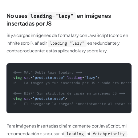
No uses
en imágenes
loading="lazy"
insertadas por JS
Si ya cargas imágenes de forma lazy con JavaScript (como en
infinite scroll), añadir
es redundante y
loading="lazy"
contraproducente: estás aplicando lazy sobre lazy.
<!-- MAL: Doble lazy loading -->
<
img
 src
=
"producto.webp"
 loading
=
"lazy"
>
<!-- La imagen ya fue insertada por JS cuando era necesar
<!-- BIEN: Sin atributos de carga en imágenes JS -->
<
img
 src
=
"producto.webp"
>
<!-- El navegador la cargará inmediatamente al estar en e
Para imágenes insertadas dinámicamente por JavaScript, mi
recomendación es no usar ni
ni
.
loading
fetchpriority