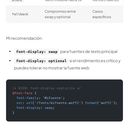
block
Compromiso entre
Casos
fallback
swap y optional
específicos
Mi recomendación:
para fuentes de texto principal
font-display: swap
si el rendimiento es crítico y
font-display: optional
puedes tolerar no mostrar la fuente web
/* BIEN: font-display explícito */
@font-face
 {
  font-family
: 
'MiFuente'
;
  src
: 
url
(
'/fonts/mifuente.woff2'
) 
format
(
'woff2'
);
  font-display
: 
swap
;
}