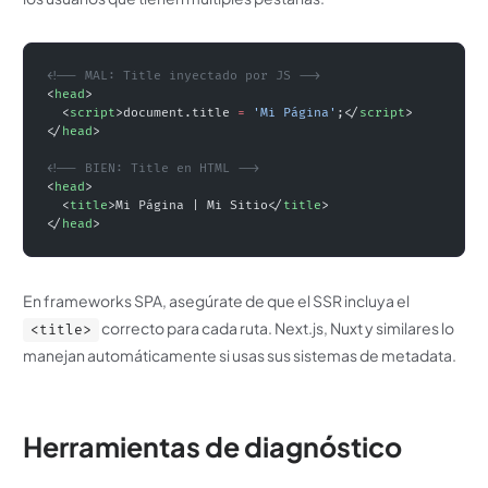
<!-- MAL: Title inyectado por JS -->
<
head
>
  <
script
>document.title 
=
 'Mi Página'
;</
script
>
</
head
>
<!-- BIEN: Title en HTML -->
<
head
>
  <
title
>Mi Página | Mi Sitio</
title
>
</
head
>
En frameworks SPA, asegúrate de que el SSR incluya el
correcto para cada ruta. Next.js, Nuxt y similares lo
<title>
manejan automáticamente si usas sus sistemas de metadata.
Herramientas de diagnóstico