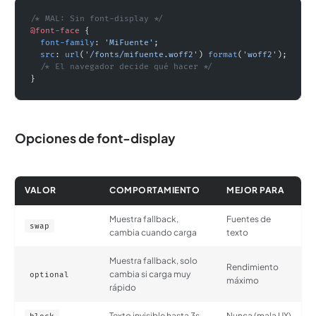
/* MAL: Sin font-display */
@font-face
 {
  font-family
: 
'MiFuente'
;
  src
: 
url
(
'/fonts/mifuente.woff2'
) 
format
(
'woff2'
);
  /* El navegador decide qué hacer */
}
Opciones de font-display
VALOR
COMPORTAMIENTO
MEJOR PARA
Muestra fallback,
Fuentes de
swap
cambia cuando carga
texto
Muestra fallback, solo
Rendimiento
cambia si carga muy
optional
máximo
rápido
Texto invisible hasta 3s
Nunca (mala UX)