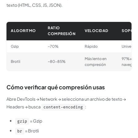
texto (HTML, CSS, JS, JSON).
RATIO
ALGORITMO
VELOCIDAD
SOPOR
COMPRESIÓN
Gzip
~70%
Rápido
Universal
Más lento en
97%+
Brotli
~80-85%
compresión
navegad
Cómo verificar qué compresión usas
Abre DevTools → Network → selecciona un archivo de texto →
Headers → busca
:
content-encoding
= Gzip
gzip
= Brotli
br