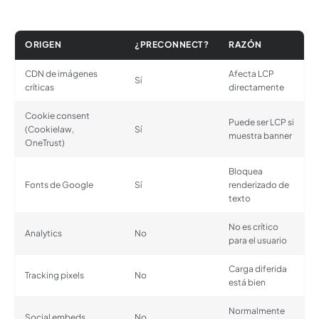
ORIGEN
¿PRECONNECT?
RAZÓN
CDN de imágenes
Afecta LCP
Sí
críticas
directamente
Cookie consent
Puede ser LCP si
(Cookielaw,
Sí
muestra banner
OneTrust)
Bloquea
Fonts de Google
Sí
renderizado de
texto
No es crítico
Analytics
No
para el usuario
Carga diferida
Tracking pixels
No
está bien
Normalmente
Social embeds
No