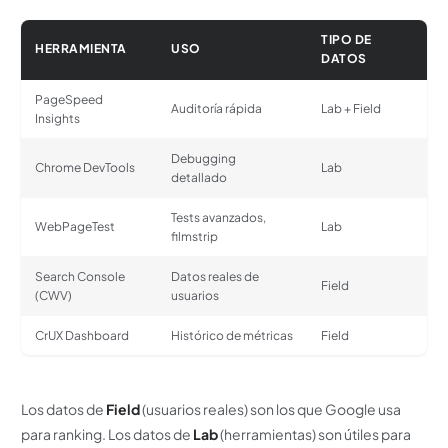
TIPO DE
HERRAMIENTA
USO
DATOS
PageSpeed
Auditoría rápida
Lab + Field
Insights
Debugging
Chrome DevTools
Lab
detallado
Tests avanzados,
WebPageTest
Lab
filmstrip
Search Console
Datos reales de
Field
(CWV)
usuarios
CrUX Dashboard
Histórico de métricas
Field
Los datos de
Field
(usuarios reales) son los que Google usa
para ranking. Los datos de
Lab
(herramientas) son útiles para