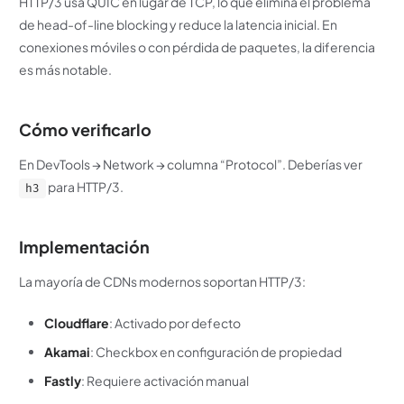
HTTP/3 usa QUIC en lugar de TCP, lo que elimina el problema
de head-of-line blocking y reduce la latencia inicial. En
conexiones móviles o con pérdida de paquetes, la diferencia
es más notable.
Cómo verificarlo
En DevTools → Network → columna “Protocol”. Deberías ver
para HTTP/3.
h3
Implementación
La mayoría de CDNs modernos soportan HTTP/3:
Cloudflare
: Activado por defecto
Akamai
: Checkbox en configuración de propiedad
Fastly
: Requiere activación manual